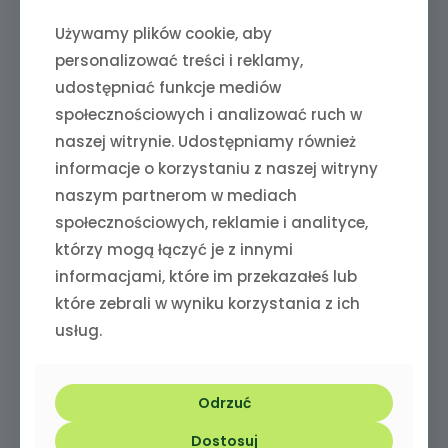
oraz chroni komórki wątroby przed uszkodzeniem. Kurkuma
w diecie psa – sprawdź zalety
Używamy plików cookie, aby
personalizować treści i reklamy,
Ostropest – znany z właściwości oczyszczających i
wspierających regenerację komórek wątrobowych.
udostępniać funkcje mediów
Rozmaryn – wspomaga krążenie, trawienie i działa
społecznościowych i analizować ruch w
antyoksydacyjnie.
naszej witrynie. Udostępniamy również
Jaja i drożdże browarnicze – źródła witamin z grupy B i
informacje o korzystaniu z naszej witryny
minerałów, które wspierają kondycję skóry, sierści oraz
naszym partnerom w mediach
ogólną odporność.
społecznościowych, reklamie i analityce,
Kasza manna – baza lekkostrawna i łagodna dla układu
którzy mogą łączyć je z innymi
pokarmowego, dobrze przyswajalna nawet przez
informacjami, które im przekazałeś lub
szczenięta.
które zebrali w wyniku korzystania z ich
Dla kogo?
usług.
dla psów małych ras,
dla szczeniąt i starszych psów,
dla psów z wrażliwą wątrobą lub po leczeniu,
Odrzuć
dla pupili potrzebujących regeneracji i detoksykacji,
Dostosuj