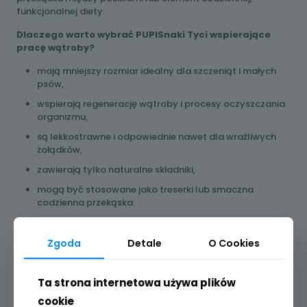
funkcjonalnej diety.
Dlaczego warto wybrać PUPISnaki Tyci wspierające
pracę wątroby?
mają mniejszy rozmiar idealny dla szczeniąt i małych
psów,
wspierają regenerację wątroby i procesy oczyszczania
organizmu,
są lekkostrawne i odpowiednie nawet dla wrażliwych
żołądków,
zawierają tylko naturalne składniki,
mogą być stosowane jako treserki lub smaczna
codzienna przekąska.
Składniki i ich właściwości:
Zgoda
Detale
O Cookies
Żwacz mielony – naturalne źródło enzymów i białka. Wspiera
trawienie i florę jelitową, co ma kluczowe znaczenie dla
zdrowia ogólnego.
Ta strona internetowa używa plików
Kurkuma – działa przeciwzapalnie, wspomaga odporność
cookie