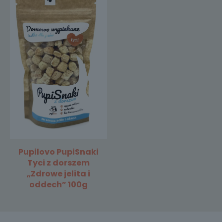
Pupilovo PupiSnaki
Tyci z dorszem
„Zdrowe jelita i
oddech” 100g