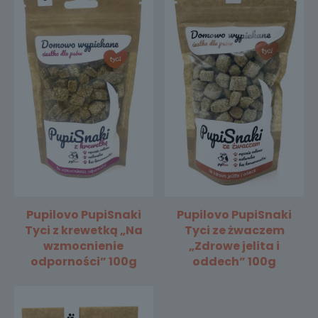
Pupilovo PupiSnaki
Pupilovo PupiSnaki
Tyci z krewetką „Na
Tyci ze żwaczem
wzmocnienie
„Zdrowe jelita i
odporności” 100g
oddech” 100g