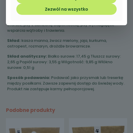
dla właścicieli szukających zdrowych, poręcznych
Zezwól na wszystko
przysmaków.
Przeznaczenie:
psy małych ras, szczenięta, psy dorosłe i
starsze, psy z obniżoną odpornością, psy wymagające
wsparcia wątroby i trawienia.
Skład:
kasza manna, żwacz mielony, jaja, kurkuma,
ostropest, rozmaryn, drożdże browarnicze.
Skład analityczny:
Białko surowe: 17,45 g Tłuszcz surowy:
2,65 g Popiół surowy: 3,55 g Wilgotność: 9,85 g Włókno
surowe: 0,51 g
Sposób podawania:
Podawać jako przysmak lub treserkę
między posiłkami. Zawsze zapewnij dostęp do świeżej wody.
Produkt nie zastępuje karmy pełnoporcjowej.
Podobne produkty