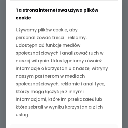
Pupilovo PupiSnaki
Pupilovo PupiSnaki
Tyci z dorszem
Tyci z dorszem
Ta strona internetowa używa plików
„Uspokajające i
„Zdrowe jelita i
cookie
poprawiające
oddech” 100g
nastrój” 100g
Używamy plików cookie, aby
personalizować treści i reklamy,
udostępniać funkcje mediów
społecznościowych i analizować ruch w
naszej witrynie. Udostępniamy również
informacje o korzystaniu z naszej witryny
naszym partnerom w mediach
społecznościowych, reklamie i analityce,
którzy mogą łączyć je z innymi
informacjami, które im przekazałeś lub
które zebrali w wyniku korzystania z ich
usług.
Pupilovo PupiSnaki
Pupilovo PupiSnaki