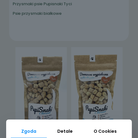
Przysmaki psie Pupisnaki Tyci
Psie przysmaki białkowe
Zgoda
Detale
O Cookies