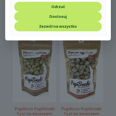
Tyci z krewetką „Na
Tyci ze żwaczem
Odrzuć
wzmocnienie
„Uspokajające i
odporności” 100g
poprawiające
Dostosuj
nastrój” 100g
Zezwól na wszystko
Pupilovo PupiSnaki
Pupilovo PupiSnaki
Tyci ze żwaczem
Tyci ze żwaczem