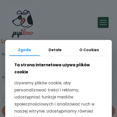
Logowanie
Zgoda
Detale
O Cookies
Wymagane
Nazwa użytkownika lub adres e-mail
*
Ta strona internetowa używa plików
cookie
Wymagane
Hasło
*
Używamy plików cookie, aby
personalizować treści i reklamy,
udostępniać funkcje mediów
Zapamiętaj mnie
społecznościowych i analizować ruch w
naszej witrynie. Udostępniamy również
Zaloguj się