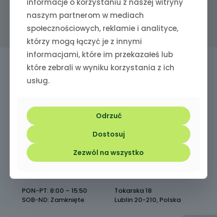
informacje o korzystaniu z naszej witryny
Nie pamiętasz hasła?
naszym partnerom w mediach
społecznościowych, reklamie i analityce,
którzy mogą łączyć je z innymi
informacjami, które im przekazałeś lub
które zebrali w wyniku korzystania z ich
usług.
Zadzwoń:
+48 573 073 615
Masz pytania zadzwoń lub napisz do nas!
Odrzuć
Dostosuj
Napisz do nas
Zezwól na wszystko
GODZINY PRACY:
NASZ ADRES:
PON-PT: 8:00 – 15:50
Tokarska 18
SOB-ND: Zamknięte
Lublin 20-210, Polska