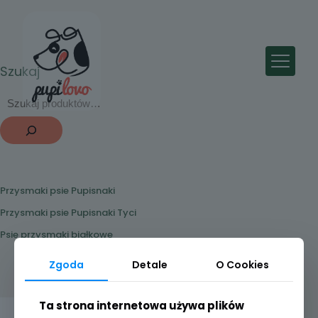
Szukaj
Przysmaki psie Pupisnaki
Przysmaki psie Pupisnaki Tyci
Psie przysmaki białkowe
Zgoda
Detale
O Cookies
Ta strona internetowa używa plików