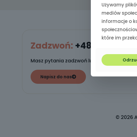
Używamy plików
mediów społecz
informacje o 
społecznościow
które im przeka
Zadzwoń:
+48 573 073 6
Odrzu
Masz pytania zadzwoń lub napisz do nas!
Napisz do nas
© 2026 Al