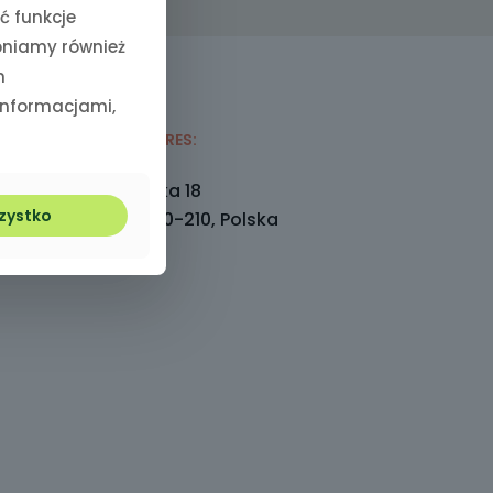
ć funkcje
pniamy również
h
 informacjami,
NASZ ADRES:
Tokarska 18
zystko
Lublin 20-210, Polska