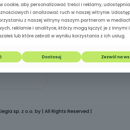
 cookie, aby personalizować treści i reklamy, udostępnia
nościowych i analizować ruch w naszej witrynie. Udostę
korzystaniu z naszej witryny naszym partnerom w mediac
ych, reklamie i analityce, którzy mogą łączyć je z innymi
załeś lub które zebrali w wyniku korzystania z ich usług.
GODZINY PRACY:
15
PON-PT: 8:00 – 15:50
ć
Dostosuj
Zezwól na ws
SOB-ND: Zamknięte
egia sp. z o.o. by | All Rights Reserved |