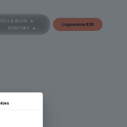
ŚCI & BLOG
Logowanie B2B
KONTAKT
ane
kies