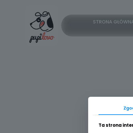
STRONA GŁÓWN
Zgo
Ta strona int