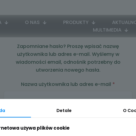
A
O NAS
PRODUKTY
AKTUALNO
MULTIMEDIA
Zapomniane hasło? Proszę wpisać nazwę
użytkownika lub adres e-mail. Wyślemy w
wiadomości email, odnośnik potrzebny do
utworzenia nowego hasła.
Wymag
Nazwa użytkownika lub adres e-mail
*
da
Detale
O Coo
Zresetuj hasło
ernetowa używa plików cookie