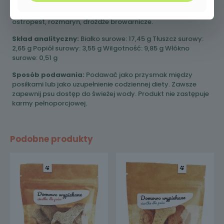
Skład:
kasza manna, żwacz mielony, jaja, kurkuma,
ostropest, rozmaryn, drożdże browarnicze.
Skład analityczny:
Białko surowe: 17,45 g Tłuszcz surowy:
2,65 g Popiół surowy: 3,55 g Wilgotność: 9,85 g Włókno
surowe: 0,51 g
Sposób podawania:
Podawać jako przysmak między
posiłkami lub jako uzupełnienie codziennej diety. Zawsze
zapewnij psu dostęp do świeżej wody. Produkt nie zastępuje
karmy pełnoporcjowej.
Podobne produkty