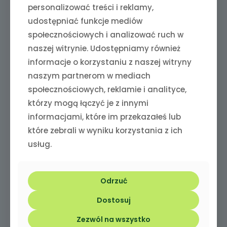
personalizować treści i reklamy,
Rozmaryn – naturalny antyoksydant wspierający
udostępniać funkcje mediów
odporność i krążenie. Działa również przeciwzapalnie.
społecznościowych i analizować ruch w
Jaja i drożdże browarnicze – dostarczają białka, biotyny
naszej witrynie. Udostępniamy również
oraz witamin z grupy B, wspierających skórę, sierść i układ
odpornościowy.
informacje o korzystaniu z naszej witryny
naszym partnerom w mediach
Kasza manna – lekkostrawna baza, idealna dla psów z
delikatnym układem trawiennym. Dodaje energii i poprawia
społecznościowych, reklamie i analityce,
przyswajalność.
którzy mogą łączyć je z innymi
Dla kogo?
informacjami, które im przekazałeś lub
które zebrali w wyniku korzystania z ich
dla psów małych i dużych ras,
usług.
dla psów starszych i dorosłych,
dla psów z wrażliwą wątrobą lub po antybiotykoterapii,
dla pupili potrzebujących wsparcia w regeneracji i
Odrzuć
detoksykacji.
Dostosuj
Przeznaczenie:
psy małych i dużych ras, psy dorosłe, psy
starsze, psy z obniżoną odpornością, psy wymagające
Zezwól na wszystko
wsparcia wątroby i trawienia.