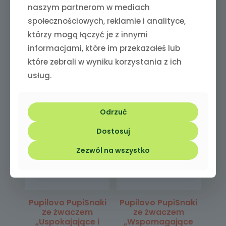
dorszem „Zdrowe
krewetką „Na
naszym partnerom w mediach
jelita i oddech” 100g
wzmocnienie
społecznościowych, reklamie i analityce,
odporności” 100g
którzy mogą łączyć je z innymi
informacjami, które im przekazałeś lub
które zebrali w wyniku korzystania z ich
usług.
Odrzuć
Dostosuj
Zezwól na wszystko
Pupilovo PupiSnaki
Pupilovo PupiSnaki
ze żwaczem
ze żwaczem
„Uspokajające i
„Wspomagające