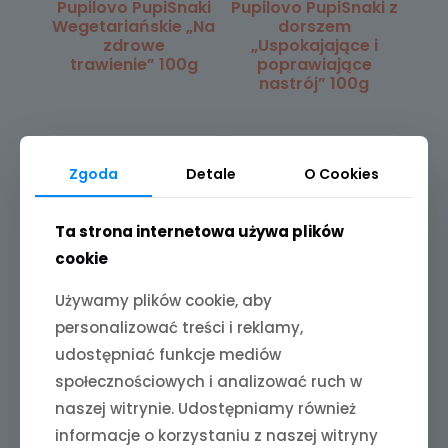
Pupilovo PupiSnaki
Pupilovo PupiSnaki z
Wegetariańskie „Na
dorszem
zdrowe
„Uspokajające i
trawienie” 100g
poprawiające
nastrój” 100g
Zgoda
Detale
O Cookies
Ta strona internetowa używa plików
cookie
Używamy plików cookie, aby
personalizować treści i reklamy,
udostępniać funkcje mediów
społecznościowych i analizować ruch w
naszej witrynie. Udostępniamy również
informacje o korzystaniu z naszej witryny
Pupilovo PupiSnaki z
Pupilovo PupiSnaki z