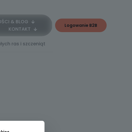
ŚCI & BLOG
Logowanie B2B
KONTAKT
ych ras i szczeniąt
kies