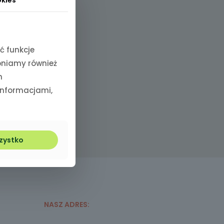
ć funkcje
pniamy również
h
 informacjami,
zystko
NASZ ADRES: