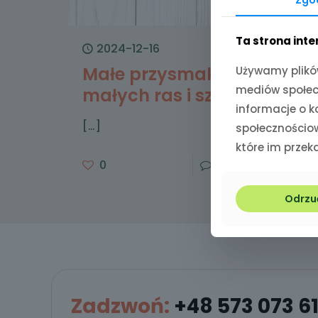
Ta strona int
2024-12-16
Małe przysmaki dla
Używamy plików
mediów społecz
małych ras i szczeniąt
informacje o 
[…]
społecznościow
które im przeka
0
0
Czytaj więce
Odrzu
Zadzwoń:
+48 573 073 6