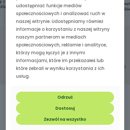
udostępniać funkcje mediów
społecznościowych i analizować ruch w
naszej witrynie. Udostępniamy również
informacje o korzystaniu z naszej witryny
2024-12-16
naszym partnerom w mediach
Małe przysmaki dla małych ras i szczeniąt
społecznościowych, reklamie i analityce,
[…]
którzy mogą łączyć je z innymi
informacjami, które im przekazałeś lub
0
0
Czytaj więcej
które zebrali w wyniku korzystania z ich
usług.
Odrzuć
Dostosuj
Zadzwoń:
+48 573 073 615
Zezwól na wszystko
Masz pytania zadzwoń lub napisz do nas!