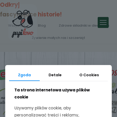
Odkryj
fascynujące
historie!
Wszystko
Blog
Zdrowe składniki w diecie psa
Żywienie małych ras i szczeniąt
Zgoda
Detale
O Cookies
Ta strona internetowa używa plików
cookie
Używamy plików cookie, aby
personalizować treści i reklamy,